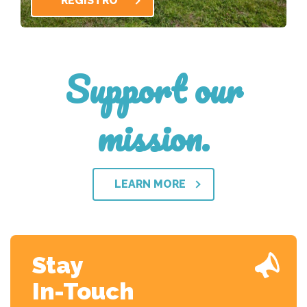
REGISTRO
Support our
mission.
LEARN MORE
Stay
In-Touch